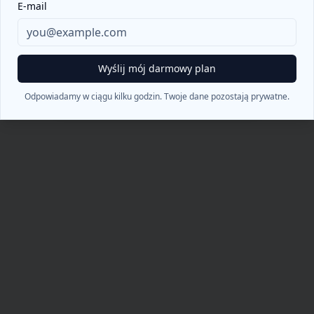
404
E-mail
Ups! Nie znaleziono strony
Wyślij mój darmowy plan
Powrót do strony głównej
Odpowiadamy w ciągu kilku godzin. Twoje dane pozostają prywatne.