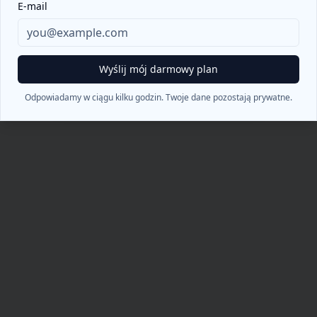
404
E-mail
Ups! Nie znaleziono strony
Wyślij mój darmowy plan
Powrót do strony głównej
Odpowiadamy w ciągu kilku godzin. Twoje dane pozostają prywatne.