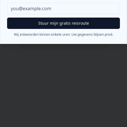
404
Oeps! Pagina niet gevonden
Stuur mijn gratis reisroute
Terug naar Home
Wij antwoorden binnen enkele uren. Uw gegevens blijven privé.