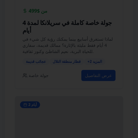
من
$499
جولة خاصة كاملة في سريلانكا لمدة 4
أيام
لماذا تستغرق أسابيع بينما يمكنك رؤية كل شيء في
4 أيام فقط مليئة بالإثارة؟ ممالك قديمة، سفاري
للحياة البرية، نعيم الشاطئ وكنوز ثقافية.
المزيد
2
+
قطار منطقة التلال
عجائب قديمة
عرض التفاصيل
جولة خاصة
أيام
2