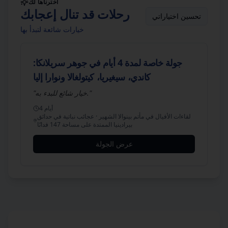
اخترناها لك
رحلات قد تنال إعجابك
تحسين اختياراتي
خيارات شائعة لتبدأ بها
جولة خاصة لمدة 4 أيام في جوهر سريلانكا:
كاندي، سيغيريا، كيتولغالا ونوارا إليا
"
خيار شائع للبدء به.
"
أيام
4
لقاءات الأفيال في مأتم بينوالا الشهير · عجائب نباتية في حدائق
بيرادينيا الممتدة على مساحة 147 فدانًا
عرض الجولة