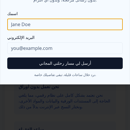
تعتبر Serendipity Tours Private Limited شركة
محلية حقيقية يقع مقرها الرئيسي في بانادورا، كولومبو.
اسمك
وبصفتنا شركة محلية، فإننا نقدم لك الأفضل في جميع
باقات الرحلات التي نعرضها.
البريد الإلكتروني
طرق دفع مرنة
نحن نقبل المدفوعات ببطاقات الائتمان، والتحويلات
البنكية، والدفع عند الوصول. يرجى اختيار طريقة الدفع
أرسل لي مسار رحلتي المجاني
الأكثر ملاءمة لك، ونحن مستعدون للتعامل معك.
نرد خلال ساعات قليلة. تبقى تفاصيلك خاصة.
نحن نعمل بدون أوراق
نحن نعتمد بشكل كامل على نظام رقمي، مما يلغي
الحاجة إلى المستندات الورقية والبيانات والمواد الأخرى،
ونختار النسخ عبر الإنترنت بدلاً من ذلك.
ساعد الفقراء