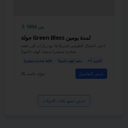
من
$180
جولة Green Bless لمدة يومين
اختبر الجمال الطبيعي لسريلانكا مع زيارات إلى قلعة
صخرة سيغيريا ومعبد كهف دامبولا.
المزيد
1
+
معبد كهف دامبولا
قلعة صخرة سيغيريا
عرض التفاصيل
جولة خاصة
عرض جميع باقات الجولات