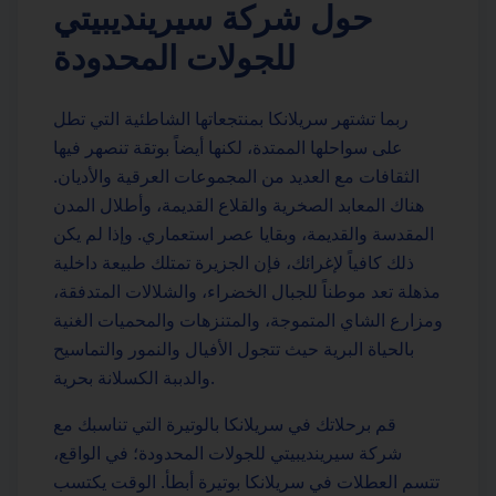
حول شركة سيرينديبيتي
للجولات المحدودة
ربما تشتهر سريلانكا بمنتجعاتها الشاطئية التي تطل
على سواحلها الممتدة، لكنها أيضاً بوتقة تنصهر فيها
الثقافات مع العديد من المجموعات العرقية والأديان.
هناك المعابد الصخرية والقلاع القديمة، وأطلال المدن
المقدسة والقديمة، وبقايا عصر استعماري. وإذا لم يكن
ذلك كافياً لإغرائك، فإن الجزيرة تمتلك طبيعة داخلية
مذهلة تعد موطناً للجبال الخضراء، والشلالات المتدفقة،
ومزارع الشاي المتموجة، والمتنزهات والمحميات الغنية
بالحياة البرية حيث تتجول الأفيال والنمور والتماسيح
والدببة الكسلانة بحرية.
قم برحلاتك في سريلانكا بالوتيرة التي تناسبك مع
شركة سيرينديبيتي للجولات المحدودة؛ في الواقع،
تتسم العطلات في سريلانكا بوتيرة أبطأ. الوقت يكتسب