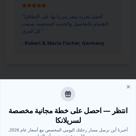
أفضل تجربة سفر مررنا بها على الإطلاق!
"
الاهتمام بالتفاصيل والخدمة الشخصية صنعت
"
كل الفرق.
-
Robert & Maria Fischer, Germany
لاق
لماذا تحجز مع Serendipity
Tours؟
انتظر — احصل على خطة مجانية مخصصة
لسريلانكا
أخبرنا أين نرسل مسار رحلتك اليومي المخصص مع أسعار عام 2026.
أفضل سعر مضمون
بدون رسائل مزعجة، وبدون أي التزام.