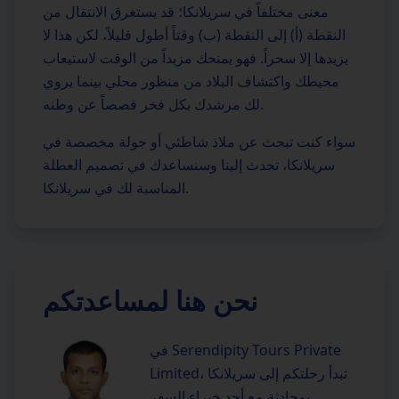
معنى مختلفاً في سريلانكا؛ قد يستغرق الانتقال من
النقطة (أ) إلى النقطة (ب) وقتاً أطول قليلاً، لكن هذا لا
يزيدها إلا سحراً. فهو يمنحك مزيداً من الوقت لاستيعاب
محيطك واكتشاف البلاد من منظور محلي بينما يروي
لك مرشدك بكل فخر قصصاً عن وطنه.
سواء كنت تبحث عن ملاذ شاطئي أو جولة مخصصة في
سريلانكا، تحدث إلينا وسنساعدك في تصميم العطلة
المناسبة لك في سريلانكا.
نحن هنا لمساعدتكم
في Serendipity Tours Private
Limited، تبدأ رحلتكم إلى سريلانكا
بمحادثة مع أحد خبراء السفر