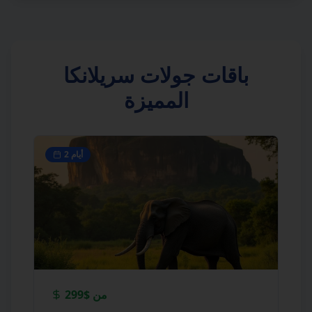
باقات جولات سريلانكا
المميزة
أيام
2
من
$299