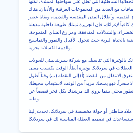
تجعاتها الشاطئية التي تطل على سواحلها الممتدة، لكنها
لثقافات مع العديد من المجموعات العرقية والأديان. هناك
ع القديمة، وأطلال المدن المقدسة والقديمة، وبقايا عصر
 كافياً لإغرائك، فإن الجزيرة تمتلك طبيعة داخلية مذهلة
الخضراء، والشلالات المتدفقة، ومزارع الشاي المتموجة،
ية بالحياة البرية حيث تتجول الأفيال والنمور والتماسيح
والدببة الكسلانة بحرية.
كا بالوتيرة التي تناسبك مع شركة سيرينديبيتي للجولات
 العطلات في سريلانكا بوتيرة أبطأ. الوقت يكتسب معنى
تغرق الانتقال من النقطة (أ) إلى النقطة (ب) وقتاً أطول
ها إلا سحراً. فهو يمنحك مزيداً من الوقت لاستيعاب محيطك
نظور محلي بينما يروي لك مرشدك بكل فخر قصصاً عن
وطنه.
لاذ شاطئي أو جولة مخصصة في سريلانكا، تحدث إلينا