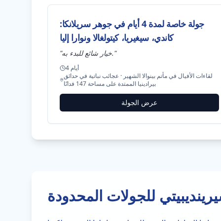
جولة خاصة لمدة 4 أيام في جوهر سريلانكا:
كاندي، سيغيريا، كيتولغالا ونوارا إليا
"
خيار شائع للبدء به.
"
أيام
4
لقاءات الأفيال في مأتم بينوالا الشهير · عجائب نباتية في حدائق
بيرادينيا الممتدة على مساحة 147 فدانًا
عرض الجولة
ينديبيتي للجولات المحدودة