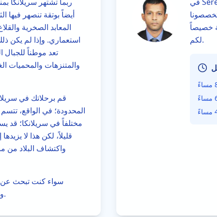
في Serendipity Tours Private Limited، تبدأ رحلتكم إلى
ربما تشتهر سريلانكا بمن
متخصصونا
أيضاً بوتقة تنصهر فيها ا
 خصيصاً
المعابد الصخرية والقلا
لكم.
استعماري. وإذا لم يكن ذلك
تعد موطناً للجبال 
والمتنزهات والمحميات الغن
ل
قم برحلاتك في سريلان
المحدودة؛ في الواقع، تتسم
مختلفاً في سريلانكا؛ قد يس
قليلاً، لكن هذا لا يزيد
واكتشاف البلاد من م
سواء كنت تبحث عن م
وسنساعدك في تصميم العطلة المناسبة لك في سريلانكا.