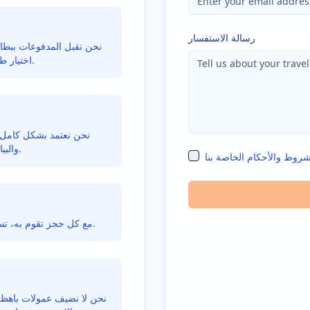
رسالة الاستفسار
نحن نقبل المدفوعات ببطاقا
اختيار طريقة الدفع الأكثر ملاءمة لك، ونحن مستعدون للتعامل معك.
نحن نعتمد بشكل كامل ع
والبيانات والمواد الأخرى، ونختار النسخ عبر الإنترنت بدلاً من ذلك.
شروط والأحكام الخاصة بنا
مع كل حجز تقوم به، تساعد سيرينديبتي تورز الأشخاص المحتاجين بجزء من أرباحها.
نحن لا نضيف عمولات باهظة