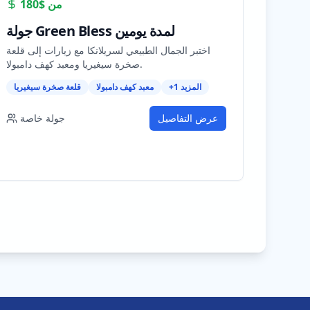
من
$180
جولة Green Bless لمدة يومين
اختبر الجمال الطبيعي لسريلانكا مع زيارات إلى قلعة
صخرة سيغيريا ومعبد كهف دامبولا.
المزيد
1
+
معبد كهف دامبولا
قلعة صخرة سيغيريا
عرض التفاصيل
جولة خاصة